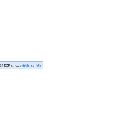
24 EZR s.r.o.,
svítidla
,
stínídla