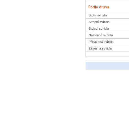
Stolní svítidla
Stropní svítidla
Stojací svítidla
Nástěnná svítidla
Přisazená svítidla
Závěsná svítidla