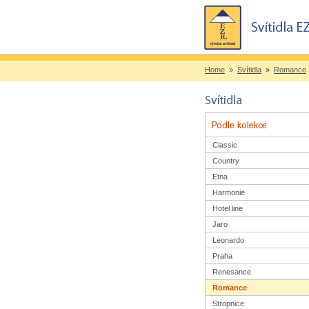
Home
»
Svítidla
»
Romance
Classic
Country
Etna
Harmonie
Hotel line
Jaro
Leonardo
Praha
Renesance
Romance
Stropnice